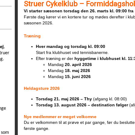
Struer Cykelklub – Formiddagsho
Vi starter sæsonen torsdag den 26. marts kl. 09:00 fra
Første dag kører vi en kortere tur og mødes derefter i klu
sæsonen 2026.
Træning
Hver mandag og torsdag kl. 09:00
ej.
Start fra klubhuset ved tennisbanerne.
truer
Efter træning er der
hyggetime i klubhuset kl. 11:
g.
Mandag
20. april 2026
Mandag
18. maj 2026
Mandag
15. juni 2026
Heldagsture 2026
Torsdag 21. maj 2026 – Thy
(afgang kl. 08:00)
Torsdag 13. august 2026 – destination følger
(af
ange
Nye medlemmer er meget velkomne
Du er velkommen til at prøve et par gange, før du beslutte
første gange.
m som