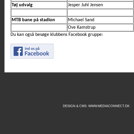
Tøj udvalg
Jesper Juhl Jensen
MTB bane på stadion
Michael Sand
Ove Kamstrup
Du kan også besøge klubbens Facebook gruppe:
DESIGN & CMS: WWW.MEDIACONNECT.DK